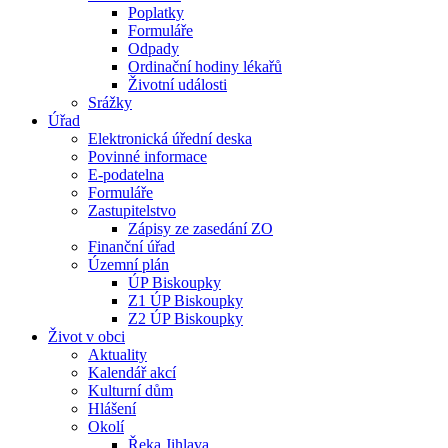
Poplatky
Formuláře
Odpady
Ordinační hodiny lékařů
Životní události
Srážky
Úřad
Elektronická úřední deska
Povinné informace
E-podatelna
Formuláře
Zastupitelstvo
Zápisy ze zasedání ZO
Finanční úřad
Územní plán
ÚP Biskoupky
Z1 ÚP Biskoupky
Z2 ÚP Biskoupky
Život v obci
Aktuality
Kalendář akcí
Kulturní dům
Hlášení
Okolí
Řeka Jihlava