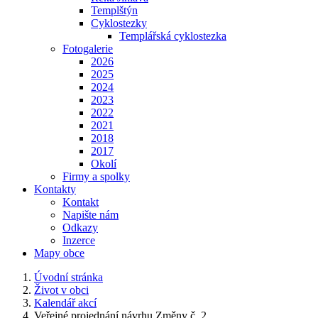
Templštýn
Cyklostezky
Templářská cyklostezka
Fotogalerie
2026
2025
2024
2023
2022
2021
2018
2017
Okolí
Firmy a spolky
Kontakty
Kontakt
Napište nám
Odkazy
Inzerce
Mapy obce
Úvodní stránka
Život v obci
Kalendář akcí
Veřejné projednání návrhu Změny č. 2...