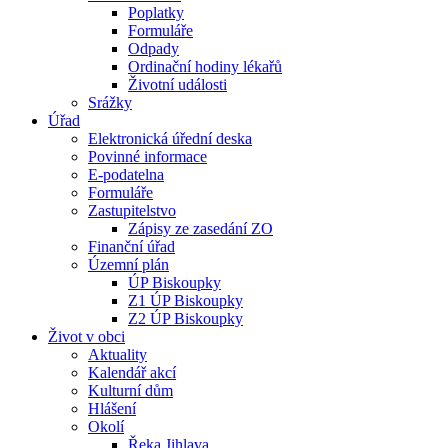
Poplatky
Formuláře
Odpady
Ordinační hodiny lékařů
Životní události
Srážky
Úřad
Elektronická úřední deska
Povinné informace
E-podatelna
Formuláře
Zastupitelstvo
Zápisy ze zasedání ZO
Finanční úřad
Územní plán
ÚP Biskoupky
Z1 ÚP Biskoupky
Z2 ÚP Biskoupky
Život v obci
Aktuality
Kalendář akcí
Kulturní dům
Hlášení
Okolí
Řeka Jihlava