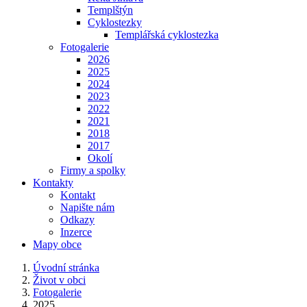
Templštýn
Cyklostezky
Templářská cyklostezka
Fotogalerie
2026
2025
2024
2023
2022
2021
2018
2017
Okolí
Firmy a spolky
Kontakty
Kontakt
Napište nám
Odkazy
Inzerce
Mapy obce
Úvodní stránka
Život v obci
Fotogalerie
2025