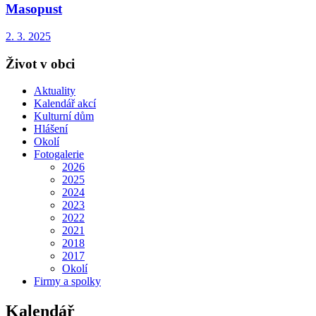
Masopust
2. 3. 2025
Život v obci
Aktuality
Kalendář akcí
Kulturní dům
Hlášení
Okolí
Fotogalerie
2026
2025
2024
2023
2022
2021
2018
2017
Okolí
Firmy a spolky
Kalendář