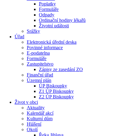
Poplatky
Formuláře
Odpady
Ordinační hodiny lékařů
Životní události
Srážky
Úřad
Elektronická úřední deska
Povinné informace
E-podatelna
Formuláře
Zastupitelstvo
Zápisy ze zasedání ZO
Finanční úřad
Územní plán
ÚP Biskoupky
Z1 ÚP Biskoupky
Z2 ÚP Biskoupky
Život v obci
Aktuality
Kalendář akcí
Kulturní dům
Hlášení
Okolí
Řeka Jihlava