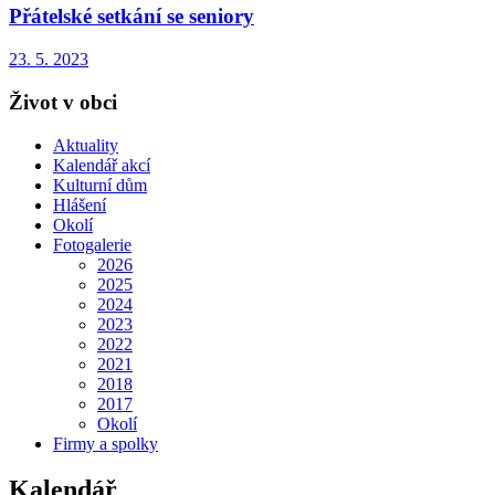
Přátelské setkání se seniory
23. 5. 2023
Život v obci
Aktuality
Kalendář akcí
Kulturní dům
Hlášení
Okolí
Fotogalerie
2026
2025
2024
2023
2022
2021
2018
2017
Okolí
Firmy a spolky
Kalendář