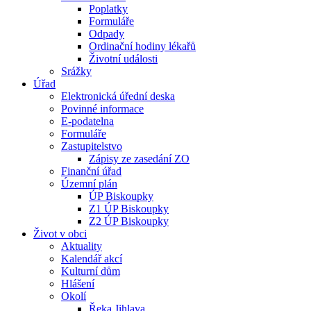
Poplatky
Formuláře
Odpady
Ordinační hodiny lékařů
Životní události
Srážky
Úřad
Elektronická úřední deska
Povinné informace
E-podatelna
Formuláře
Zastupitelstvo
Zápisy ze zasedání ZO
Finanční úřad
Územní plán
ÚP Biskoupky
Z1 ÚP Biskoupky
Z2 ÚP Biskoupky
Život v obci
Aktuality
Kalendář akcí
Kulturní dům
Hlášení
Okolí
Řeka Jihlava