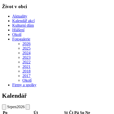
Život v obci
Aktuality
Kalendář akcí
Kulturní dům
Hlášení
Okolí
Fotogalerie
2026
2025
2024
2023
2022
2021
2018
2017
Okolí
Firmy a spolky
Kalendář
Srpen
2026
Po
Út
St
Čt
Pá
So
Ne