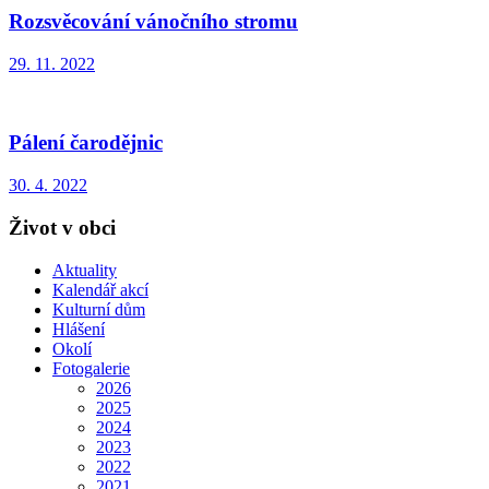
Rozsvěcování vánočního stromu
29. 11. 2022
Pálení čarodějnic
30. 4. 2022
Život v obci
Aktuality
Kalendář akcí
Kulturní dům
Hlášení
Okolí
Fotogalerie
2026
2025
2024
2023
2022
2021