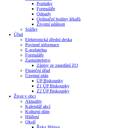
Poplatky
Formuláře
Odpady
Ordinační hodiny lékařů
Životní události
Srážky
Úřad
Elektronická úřední deska
Povinné informace
E-podatelna
Formuláře
Zastupitelstvo
Zápisy ze zasedání ZO
Finanční úřad
Územní plán
ÚP Biskoupky
Z1 ÚP Biskoupky
Z2 ÚP Biskoupky
Život v obci
Aktuality
Kalendář akcí
Kulturní dům
Hlášení
Okolí
Řeka Jihlava