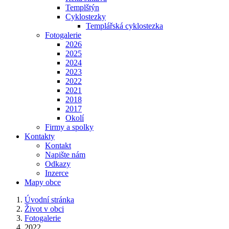
Templštýn
Cyklostezky
Templářská cyklostezka
Fotogalerie
2026
2025
2024
2023
2022
2021
2018
2017
Okolí
Firmy a spolky
Kontakty
Kontakt
Napište nám
Odkazy
Inzerce
Mapy obce
Úvodní stránka
Život v obci
Fotogalerie
2022