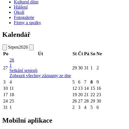
Kulturní dům
Hlášení
Okolí
Fotogalerie
Firmy a spolky
Kalendář
Srpen
2026
Po
Út
St
Čt
Pá
So
Ne
28
1
27
29
30
31
1
2
Setkání seniorů
Zobrazit všechny záznamy ze dne
3
4
5
6
7
8
9
10
11
12
13
14
15
16
17
18
19
20
21
22
23
24
25
26
27
28
29
30
31
1
2
3
4
5
6
Mobilní aplikace