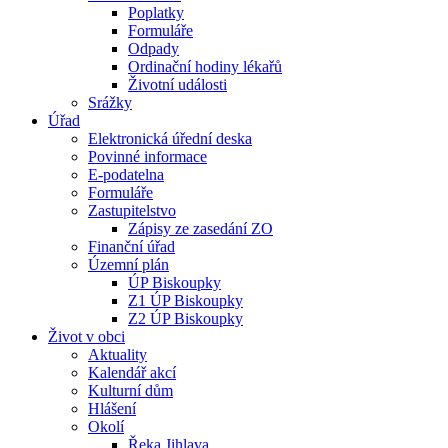
Poplatky
Formuláře
Odpady
Ordinační hodiny lékařů
Životní události
Srážky
Úřad
Elektronická úřední deska
Povinné informace
E-podatelna
Formuláře
Zastupitelstvo
Zápisy ze zasedání ZO
Finanční úřad
Územní plán
ÚP Biskoupky
Z1 ÚP Biskoupky
Z2 ÚP Biskoupky
Život v obci
Aktuality
Kalendář akcí
Kulturní dům
Hlášení
Okolí
Řeka Jihlava