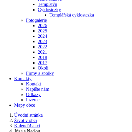
Templštýn
Cyklostezky
Templářská cyklostezka
Fotogalerie
2026
2025
2024
2023
2022
2021
2018
2017
Okolí
Firmy a spolky
Kontakty
Kontakt
Napište nám
Odkazy
Inzerce
Mapy obce
Úvodní stránka
Život v obci
Kalendář akcí
Jóga s Naďou