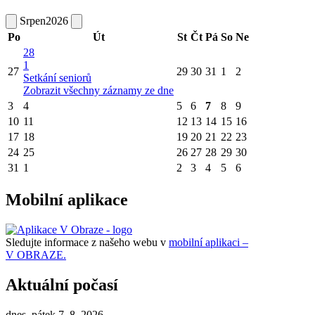
Srpen
2026
Po
Út
St
Čt
Pá
So
Ne
28
1
27
29
30
31
1
2
Setkání seniorů
Zobrazit všechny záznamy ze dne
3
4
5
6
7
8
9
10
11
12
13
14
15
16
17
18
19
20
21
22
23
24
25
26
27
28
29
30
31
1
2
3
4
5
6
Mobilní aplikace
Sledujte informace z našeho webu v
mobilní aplikaci –
V OBRAZE.
Aktuální počasí
dnes, pátek 7. 8. 2026