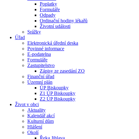
Poplatky
Formuláře
Odpady
Ordinační hodiny lékařů
Životní události
Srážky
Úřad
Elektronická úřední deska
Povinné informace
E-podatelna
Formuláře
Zastupitelstvo
Zápisy ze zasedání ZO
Finanční úřad
Územní plán
ÚP Biskoupky
Z1 ÚP Biskoupky
Z2 ÚP Biskoupky
Život v obci
Aktuality
Kalendář akcí
Kulturní dům
Hlášení
Okolí
Řeka Jihlava