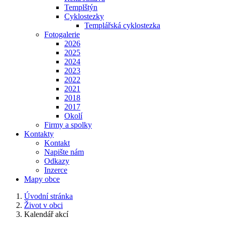
Templštýn
Cyklostezky
Templářská cyklostezka
Fotogalerie
2026
2025
2024
2023
2022
2021
2018
2017
Okolí
Firmy a spolky
Kontakty
Kontakt
Napište nám
Odkazy
Inzerce
Mapy obce
Úvodní stránka
Život v obci
Kalendář akcí