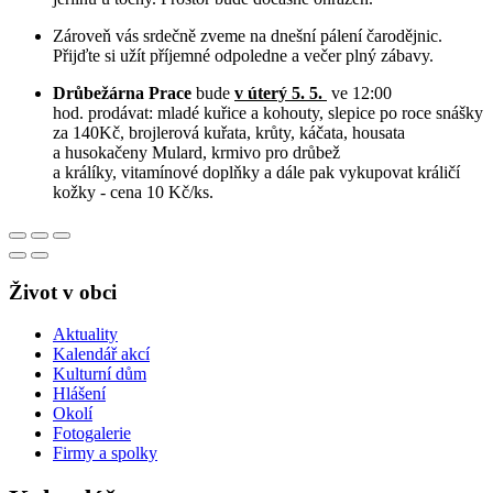
Zároveň vás srdečně zveme na dnešní pálení čarodějnic.
Přijďte si užít příjemné odpoledne a večer plný zábavy.
Drůbežárna Prace
bude
v úterý 5. 5.
ve 12:00
hod. prodávat: mladé kuřice a kohouty, slepice po roce snášky
za 140Kč, brojlerová kuřata, krůty, káčata, housata
a husokačeny Mulard, krmivo pro drůbež
a králíky, vitamínové doplňky a dále pak vykupovat králičí
kožky - cena 10 Kč/ks.
Život v obci
Aktuality
Kalendář akcí
Kulturní dům
Hlášení
Okolí
Fotogalerie
Firmy a spolky