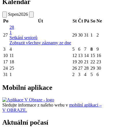
Kalendář
Srpen
2026
Po
Út
St
Čt
Pá
So
Ne
28
1
27
29
30
31
1
2
Setkání seniorů
Zobrazit všechny záznamy ze dne
3
4
5
6
7
8
9
10
11
12
13
14
15
16
17
18
19
20
21
22
23
24
25
26
27
28
29
30
31
1
2
3
4
5
6
Mobilní aplikace
Sledujte informace z našeho webu v
mobilní aplikaci –
V OBRAZE.
Aktuální počasí