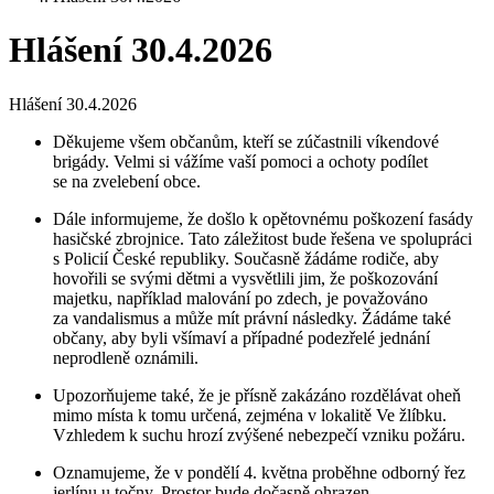
Hlášení 30.4.2026
Hlášení 30.4.2026
Děkujeme všem občanům, kteří se zúčastnili víkendové
brigády. Velmi si vážíme vaší pomoci a ochoty podílet
se na zvelebení obce.
Dále informujeme, že došlo k opětovnému poškození fasády
hasičské zbrojnice. Tato záležitost bude řešena ve spolupráci
s Policií České republiky. Současně žádáme rodiče, aby
hovořili se svými dětmi a vysvětlili jim, že poškozování
majetku, například malování po zdech, je považováno
za vandalismus a může mít právní následky. Žádáme také
občany, aby byli všímaví a případné podezřelé jednání
neprodleně oznámili.
Upozorňujeme také, že je přísně zakázáno rozdělávat oheň
mimo místa k tomu určená, zejména v lokalitě Ve žlíbku.
Vzhledem k suchu hrozí zvýšené nebezpečí vzniku požáru.
Oznamujeme, že v pondělí 4. května proběhne odborný řez
jerlínu u točny. Prostor bude dočasně ohrazen.