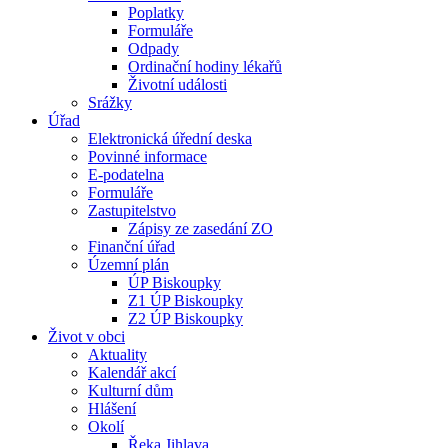
Poplatky
Formuláře
Odpady
Ordinační hodiny lékařů
Životní události
Srážky
Úřad
Elektronická úřední deska
Povinné informace
E-podatelna
Formuláře
Zastupitelstvo
Zápisy ze zasedání ZO
Finanční úřad
Územní plán
ÚP Biskoupky
Z1 ÚP Biskoupky
Z2 ÚP Biskoupky
Život v obci
Aktuality
Kalendář akcí
Kulturní dům
Hlášení
Okolí
Řeka Jihlava