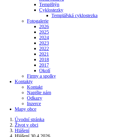
Templštýn
Cyklostezky
Templářská cyklostezka
Fotogalerie
2026
2025
2024
2023
2022
2021
2018
2017
Okolí
Firmy a spolky
Kontakty
Kontakt
Napište nám
Odkazy
Inzerce
Mapy obce
Úvodní stránka
Život v obci
Hlášení
Hlášení 30.4.2026