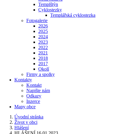
Templštýn
Cyklostezky
Templářská cyklostezka
Fotogalerie
2026
2025
2024
2023
2022
2021
2018
2017
Okolí
Firmy a spolky
Kontakty
Kontakt
Napište nám
Odkazy
Inzerce
Mapy obce
Úvodní stránka
Život v obci
Hlášení
HLÁŠENÍ 16.01.2023