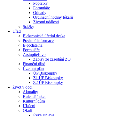
Poplatky
Formuláře
Odpady
Ordinační hodiny lékařů
Životní události
Srážky
Úřad
Elektronická úřední deska
Povinné informace
E-podatelna
Formuláře
Zastupitelstvo
Zápisy ze zasedání ZO
Finanční úřad
Územní plán
ÚP Biskoupky
Z1 ÚP Biskoupky
Z2 ÚP Biskoupky
Život v obci
Aktuality
Kalendář akcí
Kulturní dům
Hlášení
Okolí
Řeka Jihlava