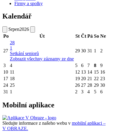
Firmy a spolky
Kalendář
Srpen
2026
Po
Út
St
Čt
Pá
So
Ne
28
1
27
29
30
31
1
2
Setkání seniorů
Zobrazit všechny záznamy ze dne
3
4
5
6
7
8
9
10
11
12
13
14
15
16
17
18
19
20
21
22
23
24
25
26
27
28
29
30
31
1
2
3
4
5
6
Mobilní aplikace
Sledujte informace z našeho webu v
mobilní aplikaci –
V OBRAZE.