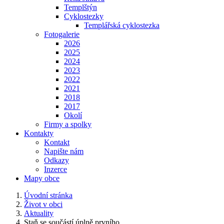
Templštýn
Cyklostezky
Templářská cyklostezka
Fotogalerie
2026
2025
2024
2023
2022
2021
2018
2017
Okolí
Firmy a spolky
Kontakty
Kontakt
Napište nám
Odkazy
Inzerce
Mapy obce
Úvodní stránka
Život v obci
Aktuality
Staň se součástí úplně prvního...