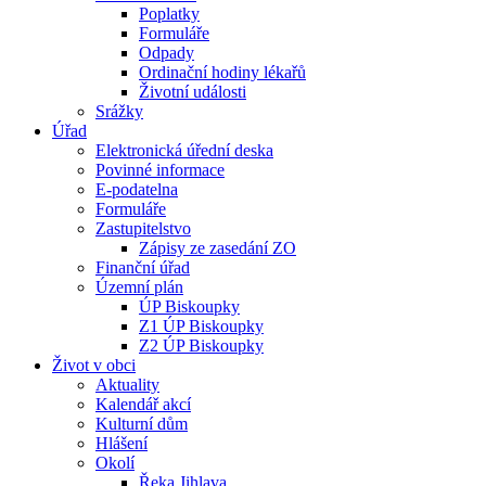
Poplatky
Formuláře
Odpady
Ordinační hodiny lékařů
Životní události
Srážky
Úřad
Elektronická úřední deska
Povinné informace
E-podatelna
Formuláře
Zastupitelstvo
Zápisy ze zasedání ZO
Finanční úřad
Územní plán
ÚP Biskoupky
Z1 ÚP Biskoupky
Z2 ÚP Biskoupky
Život v obci
Aktuality
Kalendář akcí
Kulturní dům
Hlášení
Okolí
Řeka Jihlava