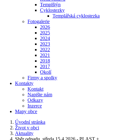
Templštýn
Cyklostezky
Templářská cyklostezka
Fotogalerie
2026
2025
2024
2023
2022
2021
2018
2017
Okolí
Firmy a spolky
Kontakty
Kontakt
Napište nám
Odkazy
Inzerce
Mapy obce
Úvodní stránka
Život v obci
Aktuality
Sběr odpadu, středa 15.4.2026 - PLAST +...