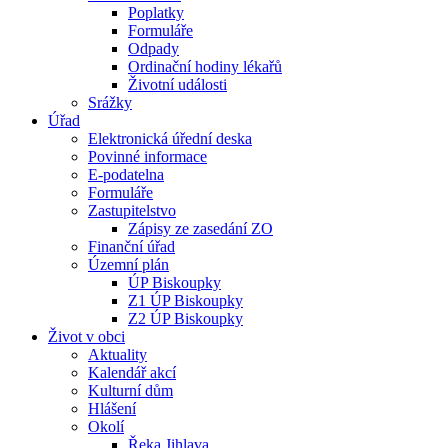
Poplatky
Formuláře
Odpady
Ordinační hodiny lékařů
Životní události
Srážky
Úřad
Elektronická úřední deska
Povinné informace
E-podatelna
Formuláře
Zastupitelstvo
Zápisy ze zasedání ZO
Finanční úřad
Územní plán
ÚP Biskoupky
Z1 ÚP Biskoupky
Z2 ÚP Biskoupky
Život v obci
Aktuality
Kalendář akcí
Kulturní dům
Hlášení
Okolí
Řeka Jihlava