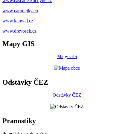
www.cascade-kuchyne.cz
www.carodejky.eu
www.kanwal.cz
www.drevosek.cz
Mapy GIS
Mapy GIS
Odstávky ČEZ
Odstávky ČEZ
Pranostiky
Pranostika na akt. měsíc