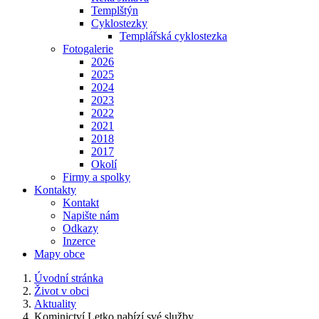
Templštýn
Cyklostezky
Templářská cyklostezka
Fotogalerie
2026
2025
2024
2023
2022
2021
2018
2017
Okolí
Firmy a spolky
Kontakty
Kontakt
Napište nám
Odkazy
Inzerce
Mapy obce
Úvodní stránka
Život v obci
Aktuality
Kominictví Letko nabízí své služby