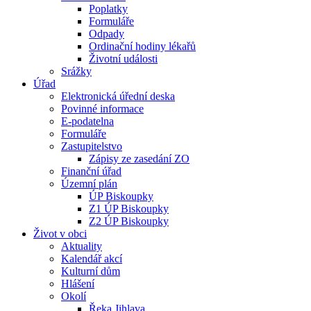
Poplatky
Formuláře
Odpady
Ordinační hodiny lékařů
Životní události
Srážky
Úřad
Elektronická úřední deska
Povinné informace
E-podatelna
Formuláře
Zastupitelstvo
Zápisy ze zasedání ZO
Finanční úřad
Územní plán
ÚP Biskoupky
Z1 ÚP Biskoupky
Z2 ÚP Biskoupky
Život v obci
Aktuality
Kalendář akcí
Kulturní dům
Hlášení
Okolí
Řeka Jihlava