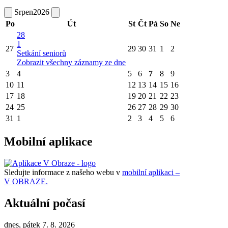
Srpen
2026
Po
Út
St
Čt
Pá
So
Ne
28
1
27
29
30
31
1
2
Setkání seniorů
Zobrazit všechny záznamy ze dne
3
4
5
6
7
8
9
10
11
12
13
14
15
16
17
18
19
20
21
22
23
24
25
26
27
28
29
30
31
1
2
3
4
5
6
Mobilní aplikace
Sledujte informace z našeho webu v
mobilní aplikaci –
V OBRAZE.
Aktuální počasí
dnes, pátek 7. 8. 2026