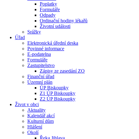
Poplatky
Formuláře
Odpady
Ordinační hodiny lékařů
Životní události
Srážky
Úřad
Elektronická úřední deska
Povinné informace
E-podatelna
Formuláře
Zastupitelstvo
Zápisy ze zasedání ZO
Finanční úřad
Územní plán
ÚP Biskoupky
Z1 ÚP Biskoupky
Z2 ÚP Biskoupky
Život v obci
Aktuality
Kalendář akcí
Kulturní dům
Hlášení
Okolí
Řeka Jihlava