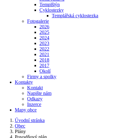
Templštýn
Cyklostezky
Templářská cyklostezka
Fotogalerie
2026
2025
2024
2023
2022
2021
2018
2017
Okolí
Firmy a spolky
Kontakty
Kontakt
Napište nám
Odkazy
Inzerce
Mapy obce
Úvodní stránka
Obec
Plány
Povodňový plán