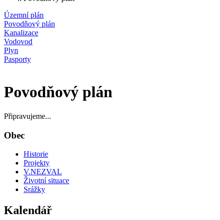
Územní plán
Povodňový plán
Kanalizace
Vodovod
Plyn
Pasporty
Povodňový plán
Připravujeme...
Obec
Historie
Projekty
V.NEZVAL
Životní situace
Srážky
Kalendář