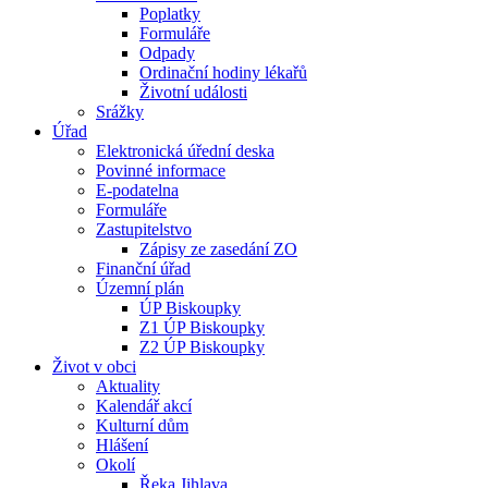
Poplatky
Formuláře
Odpady
Ordinační hodiny lékařů
Životní události
Srážky
Úřad
Elektronická úřední deska
Povinné informace
E-podatelna
Formuláře
Zastupitelstvo
Zápisy ze zasedání ZO
Finanční úřad
Územní plán
ÚP Biskoupky
Z1 ÚP Biskoupky
Z2 ÚP Biskoupky
Život v obci
Aktuality
Kalendář akcí
Kulturní dům
Hlášení
Okolí
Řeka Jihlava