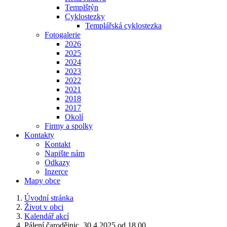
Templštýn
Cyklostezky
Templářská cyklostezka
Fotogalerie
2026
2025
2024
2023
2022
2021
2018
2017
Okolí
Firmy a spolky
Kontakty
Kontakt
Napište nám
Odkazy
Inzerce
Mapy obce
Úvodní stránka
Život v obci
Kalendář akcí
Pálení čarodějnic, 30.4.2025 od 18.00...