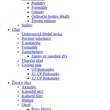
Poplatky
Formuláře
Odpady
Ordinační hodiny lékařů
Životní události
Srážky
Úřad
Elektronická úřední deska
Povinné informace
E-podatelna
Formuláře
Zastupitelstvo
Zápisy ze zasedání ZO
Finanční úřad
Územní plán
ÚP Biskoupky
Z1 ÚP Biskoupky
Z2 ÚP Biskoupky
Život v obci
Aktuality
Kalendář akcí
Kulturní dům
Hlášení
Okolí
Řeka Jihlava