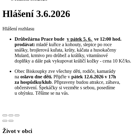
Hlášení 3.6.2026
Hlášení rozhlasu
Drůbežárna Prace bude
v pátek 5. 6.
ve 12:00 hod.
prodávat:
mladé kuřice a kohouty, slepice po roce
snášky, brojlerová kuřata, krůty, káčata a husokačeny
Mulard, krmivo pro drůbež a králíky, vitamínové
doplňky a dále pak vykupovat králičí kožky - cena 10 Kč/ks.
Obec Biskoupky zve všechny děti, rodiče, kamarády
na
oslavu dne dětí.
Přijďte v
pátek 12.6.2026 v 17h
za hospůdku/klub
. Připraveny budou atrakce, zábava,
občerstvení. Špekáčky si vezměte s sebou, posedíme
u ohýnku. Těšíme se na vás.
Život v obci