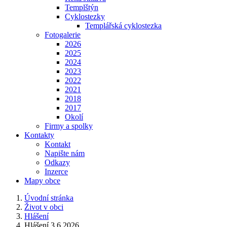
Templštýn
Cyklostezky
Templářská cyklostezka
Fotogalerie
2026
2025
2024
2023
2022
2021
2018
2017
Okolí
Firmy a spolky
Kontakty
Kontakt
Napište nám
Odkazy
Inzerce
Mapy obce
Úvodní stránka
Život v obci
Hlášení
Hlášení 3.6.2026