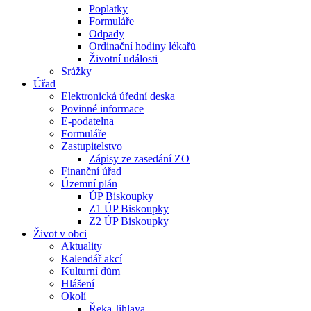
Poplatky
Formuláře
Odpady
Ordinační hodiny lékařů
Životní události
Srážky
Úřad
Elektronická úřední deska
Povinné informace
E-podatelna
Formuláře
Zastupitelstvo
Zápisy ze zasedání ZO
Finanční úřad
Územní plán
ÚP Biskoupky
Z1 ÚP Biskoupky
Z2 ÚP Biskoupky
Život v obci
Aktuality
Kalendář akcí
Kulturní dům
Hlášení
Okolí
Řeka Jihlava