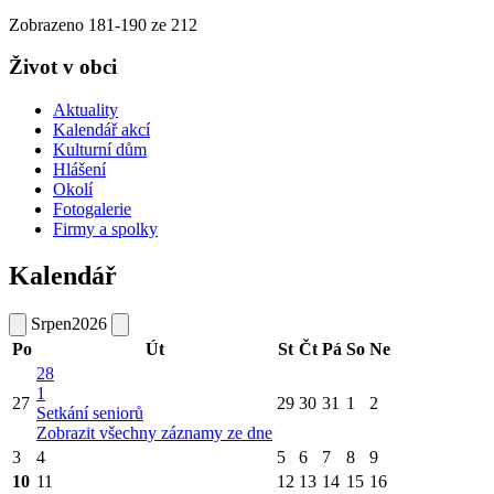
Zobrazeno
181
-
190
ze 212
Život v obci
Aktuality
Kalendář akcí
Kulturní dům
Hlášení
Okolí
Fotogalerie
Firmy a spolky
Kalendář
Srpen
2026
Po
Út
St
Čt
Pá
So
Ne
28
1
27
29
30
31
1
2
Setkání seniorů
Zobrazit všechny záznamy ze dne
3
4
5
6
7
8
9
10
11
12
13
14
15
16