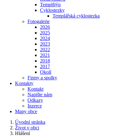
Templštýn
Cyklostezky
Templářská cyklostezka
Fotogalerie
2026
2025
2024
2023
2022
2021
2018
2017
Okolí
Firmy a spolky
Kontakty
Kontakt
Napište nám
Odkazy
Inzerce
Mapy obce
Úvodní stránka
Život v obci
Hlášení