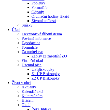
Poplatky
Formuláře
Odpady
Ordinační hodiny lékařů
Životní události
Srážky
Úřad
Elektronická úřední deska
Povinné informace
E-podatelna
Formuláře
Zastupitelstvo
Zápisy ze zasedání ZO
Finanční úřad
Územní plán
ÚP Biskoupky
Z1 ÚP Biskoupky
Z2 ÚP Biskoupky
Život v obci
Aktuality
Kalendář akcí
Kulturní dům
Hlášení
Okolí
Řeka Jihlava