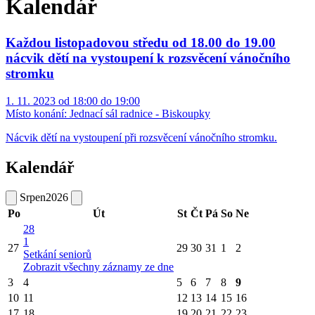
Kalendář
Každou listopadovou středu od 18.00 do 19.00
nácvik dětí na vystoupení k rozsvěcení vánočního
stromku
1. 11. 2023 od 18:00 do 19:00
Místo konání:
Jednací sál radnice - Biskoupky
Nácvik dětí na vystoupení při rozsvěcení vánočního stromku.
Kalendář
Srpen
2026
Po
Út
St
Čt
Pá
So
Ne
28
1
27
29
30
31
1
2
Setkání seniorů
Zobrazit všechny záznamy ze dne
3
4
5
6
7
8
9
10
11
12
13
14
15
16
17
18
19
20
21
22
23